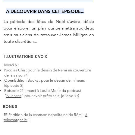
A DÉCOUVRIR DANS CET ÉPISODE...
La période des fêtes de Noël s'avère idéale
pour élaborer un plan qui permettra aux deux
amis musiciens de retrouver James Milligan en
toute discrétion...
ILLUSTRATIONS & VOIX
Merci à :
Nicolas Chu : pour le dessin de Rémi en couverture
de la saison 4
OpenEdition Books
: pour le dessin de mineurs
(épisode 3)
Episode 21 : merci à Leslie Merle du podcast
"
Nuances
" pour avoir prêté sa si jolie voix :)
BONUS
🎼 Partition de la chanson napolitaine de Rémi :
à
télécharger ici
!