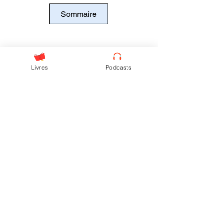
Sommaire
Livres
Podcasts
Ne rate aucun épisode !
Je m'inscris