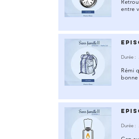
Retrou
entre v
Epis
Durée :
Rémi q
bonne 
Epis
Durée :