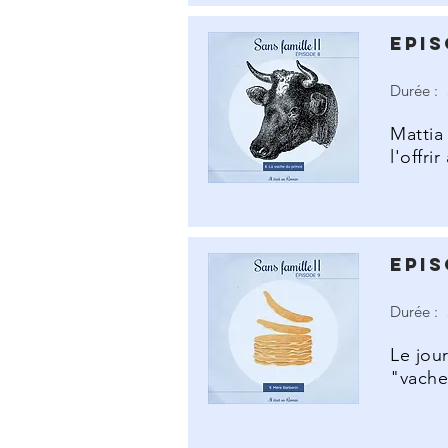
Epis
Durée :
Mattia
l'offri
Epis
Durée :
Le jou
"vache