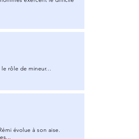
 hommes exercent le difficile
le rôle de mineur...
 Rémi évolue à son aise.
es...