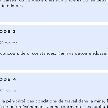
r Varses, où vit Alexis chez son oncle et où les deux
 de mineur...
ode 3
23 minutes
 concours de circonstances, Rémi va devoir endosser 
ode 4
34 minutes
 la pénibilité des conditions de travail dans la mine,
à ce qu'un évènement vienne tourmenter les habitud