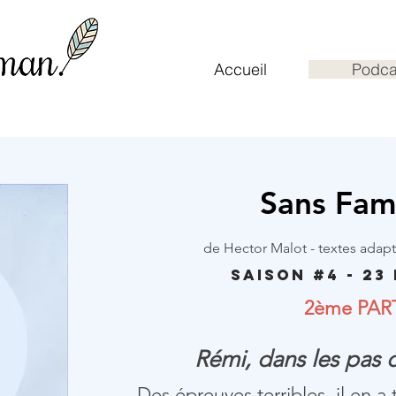
Accueil
Podca
Sans Famil
de Hector Malot - textes adap
Saison #4 - 23
2ème PAR
Rémi, dans les pas 
Des épreuves terribles, il en a