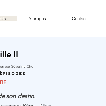
sts
A propos...
Contact
le II
tés par Séverine Chu
 Épisodes
TIE
de son destin.
 traversées Rémi... Mais