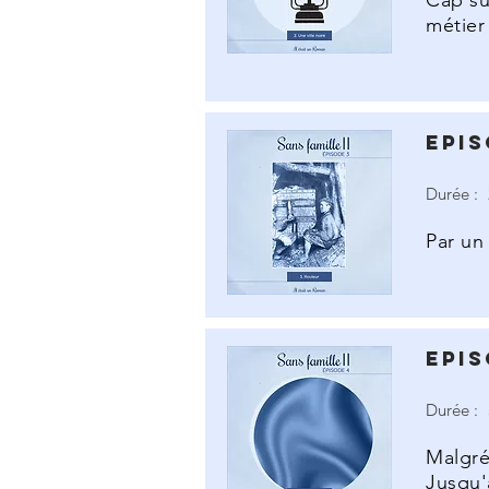
Cap su
métier
Epis
Durée :
Par un
Epis
Durée :
Malgré
Jusqu'