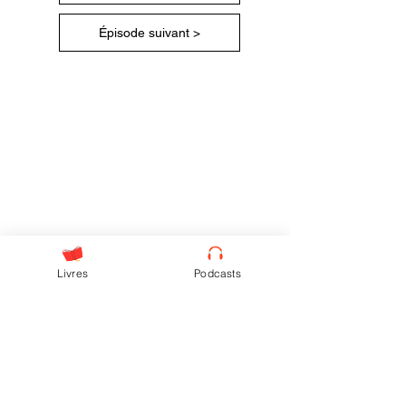
Épisode suivant >
Livres
Podcasts
Ne rate aucun épisode !