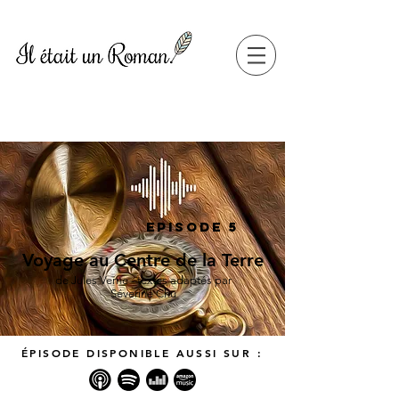
Episode 5
Voyage au Centre de la Terre
de Jules Verne - textes adaptés par
Séverine Chu
ÉPISODE DISPONIBLE AUSSI SUR :