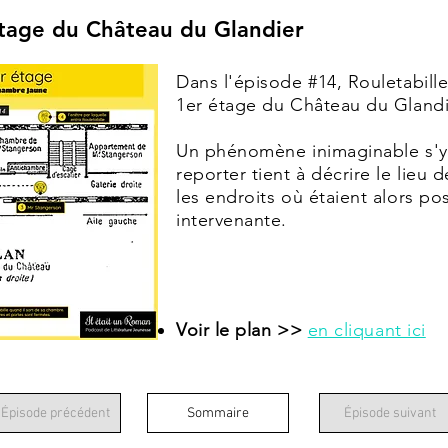
étage du Château du Glandier
Dans l'épisode #14, Rouletabill
1er étage du Château du Gland
Un phénomène inimaginable s'y e
reporter tient à décrire le lieu 
les endroits où étaient alors p
intervenante.
Voir le plan >>
en cliquant ici
 Épisode précédent
Sommaire
Épisode suivant