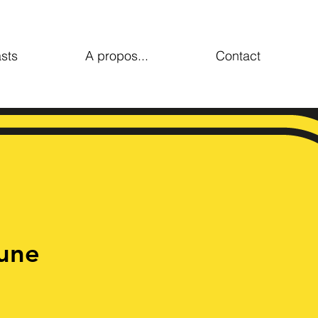
sts
A propos...
Contact
une