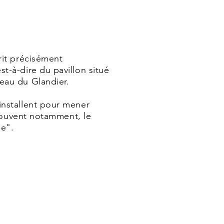
rit précisément
t-à-dire du pavillon situé
eau du Glandier.
installent pour mener
 trouvent notamment, le
ne".