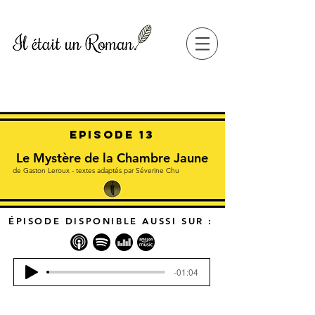
Episode 13
Le Mystère de la Chambre Jaune
de Gaston Leroux - textes adaptés par Séverine Chu
ÉPISODE DISPONIBLE AUSSI SUR :
-01:04