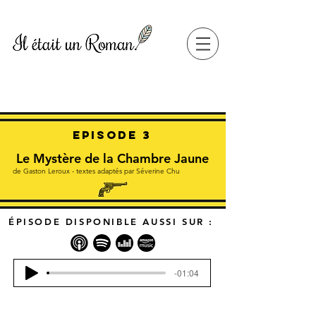
Episode 3
Le Mystère de la Chambre Jaune
de Gaston Leroux - textes adaptés par Séverine Chu
ÉPISODE DISPONIBLE AUSSI SUR :
-01:04