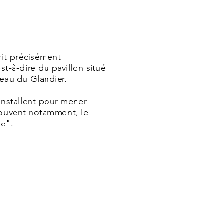
rit précisément
t-à-dire du pavillon situé
eau du Glandier.
installent pour mener
 trouvent notamment, le
ne".