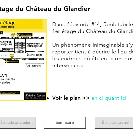
étage du Château du Glandier
Dans l'épisode #14, Rouletabill
1er étage du Château du Gland
Un phénomène inimaginable s'y e
reporter tient à décrire le lieu 
les endroits où étaient alors p
intervenante.
Voir le plan >>
en cliquant ici
 Épisode précédent
Sommaire
Épisode suivant