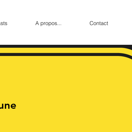
sts
A propos...
Contact
une